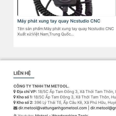
Máy phát xung tay quay Ncstudio CNC
Tên sản phẩm:Máy phát xung tay quay Ncstudio CNC
Xuất xứ:Việt Nam,Trung Quốc
Ứng dụng:Điều khiển thủ công máy CNC phay, máy
khắc gỗ, máy tiện, máy khoan CNC.
LIÊN HỆ
CÔNG TY TNHH TM METOOL.
Địa chỉ VP:
18/5C Ấp Tam Đông 3, Xã Thới Tam Thôn, 
Kho số 1:
18/5C Ấp Tam Đông 3, Xã Thới Tam Thôn, Hu
Kho số 2:
396 Lý Thái Tổ, Ấp Câu Kê, Xã Phú Hữu, Huy
dir.metool@vattunganhgometool.com | dir.metool@g
Youtube:
Metool - Woodworking Tools