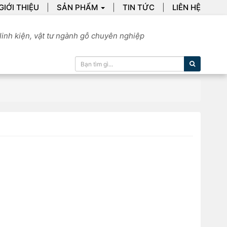
GIỚI THIỆU
SẢN PHẨM
TIN TỨC
LIÊN HỆ
linh kiện, vật tư ngành gỗ chuyên nghiệp
Tìm kiếm