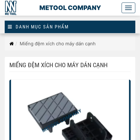
METOOL COMPANY
Togg
main
DANH MỤC SẢN PHẨM
Trang
Miếng đệm xích cho máy dán cạnh
chủ
MIẾNG ĐỆM XÍCH CHO MÁY DÁN CẠNH