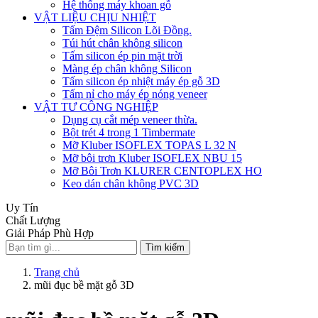
Hệ thống máy khoan gỗ
VẬT LIỆU CHỊU NHIỆT
Tấm Đệm Silicon Lõi Đồng.
Túi hút chân không silicon
Tấm silicon ép pin mặt trời
Màng ép chân không Silicon
Tấm silicon ép nhiệt máy ép gỗ 3D
Tấm nỉ cho máy ép nóng veneer
VẬT TƯ CÔNG NGHIỆP
Dụng cụ cắt mép veneer thừa.
Bột trét 4 trong 1 Timbermate
Mỡ Kluber ISOFLEX TOPAS L 32 N
Mỡ bôi trơn Kluber ISOFLEX NBU 15
Mỡ Bôi Trơn KLURER CENTOPLEX HO
Keo dán chân không PVC 3D
Uy Tín
Chất Lượng
Giải Pháp Phù Hợp
Tìm kiếm
Trang chủ
mũi đục bề mặt gỗ 3D