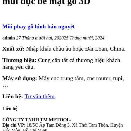
mũi đục bề mặt gỗ 3D
Mũi phay gỗ hình bán nguyệt
admin
27 Tháng mười hai, 2020
25 Tháng mười, 2024
|
Xuất xứ:
Nhập khẩu châu âu hoặc Đài Loan, China.
Thương hiệu:
Cung cấp tất cả thương hiệu khách
hàng yêu cầu.
Máy sử dụng:
Máy cnc trung tâm, cnc router, tupi,
…
Liên hệ:
Tư vấn thêm
.
Liên hệ
CÔNG TY TNHH TM METOOL.
Địa chỉ VP:
18/5C Ấp Tam Đông 3, Xã Thới Tam Thôn, Huyện
Hóc Môn, Hồ Chí Minh.