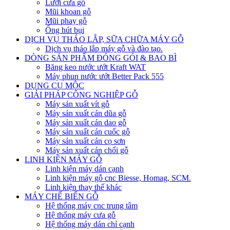
Lưỡi cưa gỗ
Mũi khoan gỗ
Mũi phay gỗ
Ống hút bụi
DỊCH VỤ THÁO LẮP, SỮA CHỮA MÁY GỖ
Dịch vụ tháo lắp máy gỗ và đào tạo.
DÒNG SẢN PHẨM ĐÓNG GÓI & BAO BÌ
Băng keo nước ướt Kraft WAT
Máy phun nước ướt Better Pack 555
DỤNG CỤ MỘC
GIẢI PHÁP CÔNG NGHIỆP GỖ
Máy sản xuất vít gỗ
Máy sản xuất cán dũa gỗ
Máy sản xuất cán dao gỗ
Máy sản xuất cán cuốc gỗ
Máy sản xuất cán cọ sơn
Máy sản xuất cán chổi gỗ
LINH KIỆN MÁY GỖ
Linh kiện máy dán cạnh
Linh kiện máy gỗ cnc Biesse, Homag, SCM.
Linh kiện thay thế khác
MÁY CHẾ BIẾN GỖ
Hệ thống máy cnc trung tâm
Hệ thống máy cưa gỗ
Hệ thống máy dán chỉ cạnh