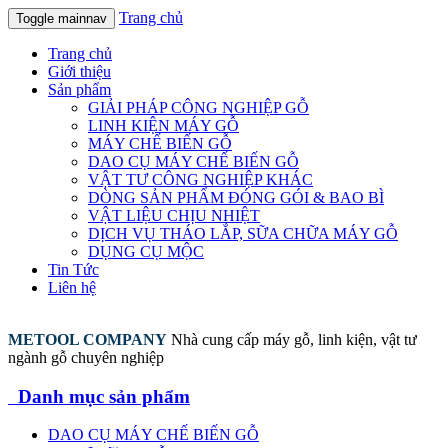
Trang chủ
Toggle mainnav
Trang chủ
Giới thiệu
Sản phẩm
GIẢI PHÁP CÔNG NGHIỆP GỖ
LINH KIỆN MÁY GỖ
MÁY CHẾ BIẾN GỖ
DAO CỤ MÁY CHẾ BIẾN GỖ
VẬT TƯ CÔNG NGHIỆP KHÁC
DÒNG SẢN PHẨM ĐÓNG GÓI & BAO BÌ
VẬT LIỆU CHỊU NHIỆT
DỊCH VỤ THÁO LẮP, SỮA CHỮA MÁY GỖ
DỤNG CỤ MỘC
Tin Tức
Liên hệ
METOOL COMPANY
Nhà cung cấp máy gỗ, linh kiện, vật tư
ngành gỗ chuyên nghiệp
Danh mục sản phẩm
DAO CỤ MÁY CHẾ BIẾN GỖ