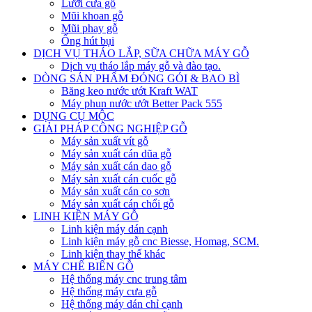
Lưỡi cưa gỗ
Mũi khoan gỗ
Mũi phay gỗ
Ống hút bụi
DỊCH VỤ THÁO LẮP, SỮA CHỮA MÁY GỖ
Dịch vụ tháo lắp máy gỗ và đào tạo.
DÒNG SẢN PHẨM ĐÓNG GÓI & BAO BÌ
Băng keo nước ướt Kraft WAT
Máy phun nước ướt Better Pack 555
DỤNG CỤ MỘC
GIẢI PHÁP CÔNG NGHIỆP GỖ
Máy sản xuất vít gỗ
Máy sản xuất cán dũa gỗ
Máy sản xuất cán dao gỗ
Máy sản xuất cán cuốc gỗ
Máy sản xuất cán cọ sơn
Máy sản xuất cán chổi gỗ
LINH KIỆN MÁY GỖ
Linh kiện máy dán cạnh
Linh kiện máy gỗ cnc Biesse, Homag, SCM.
Linh kiện thay thế khác
MÁY CHẾ BIẾN GỖ
Hệ thống máy cnc trung tâm
Hệ thống máy cưa gỗ
Hệ thống máy dán chỉ cạnh