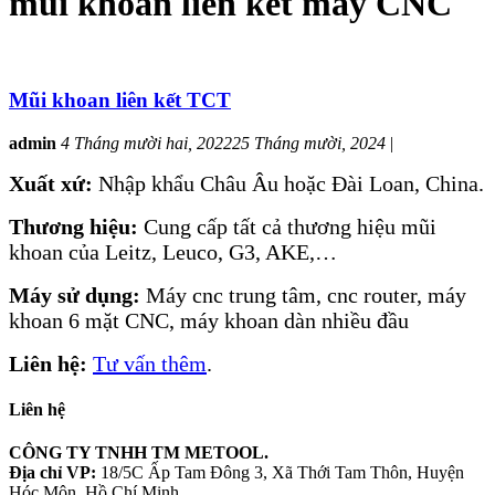
mũi khoan liên kết máy CNC
Mũi khoan liên kết TCT
admin
4 Tháng mười hai, 2022
25 Tháng mười, 2024
|
Xuất xứ:
Nhập khẩu Châu Âu hoặc Đài Loan, China.
Thương hiệu:
Cung cấp tất cả thương hiệu mũi
khoan của Leitz, Leuco, G3, AKE,…
Máy sử dụng:
Máy cnc trung tâm, cnc router, máy
khoan 6 mặt CNC, máy khoan dàn nhiều đầu
Liên hệ:
Tư vấn thêm
.
Liên hệ
CÔNG TY TNHH TM METOOL.
Địa chỉ VP:
18/5C Ấp Tam Đông 3, Xã Thới Tam Thôn, Huyện
Hóc Môn, Hồ Chí Minh.