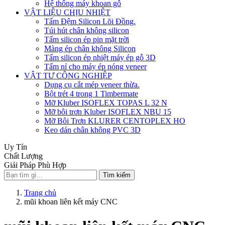
Hệ thống máy khoan gỗ
VẬT LIỆU CHỊU NHIỆT
Tấm Đệm Silicon Lõi Đồng.
Túi hút chân không silicon
Tấm silicon ép pin mặt trời
Màng ép chân không Silicon
Tấm silicon ép nhiệt máy ép gỗ 3D
Tấm nỉ cho máy ép nóng veneer
VẬT TƯ CÔNG NGHIỆP
Dụng cụ cắt mép veneer thừa.
Bột trét 4 trong 1 Timbermate
Mỡ Kluber ISOFLEX TOPAS L 32 N
Mỡ bôi trơn Kluber ISOFLEX NBU 15
Mỡ Bôi Trơn KLURER CENTOPLEX HO
Keo dán chân không PVC 3D
Uy Tín
Chất Lượng
Giải Pháp Phù Hợp
Tìm kiếm
Trang chủ
mũi khoan liên kết máy CNC