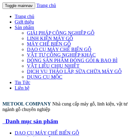
Trang chủ
Toggle mainnav
Trang chủ
Giới thiệu
Sản phẩm
GIẢI PHÁP CÔNG NGHIỆP GỖ
LINH KIỆN MÁY GỖ
MÁY CHẾ BIẾN GỖ
DAO CỤ MÁY CHẾ BIẾN GỖ
VẬT TƯ CÔNG NGHIỆP KHÁC
DÒNG SẢN PHẨM ĐÓNG GÓI & BAO BÌ
VẬT LIỆU CHỊU NHIỆT
DỊCH VỤ THÁO LẮP, SỮA CHỮA MÁY GỖ
DỤNG CỤ MỘC
Tin Tức
Liên hệ
METOOL COMPANY
Nhà cung cấp máy gỗ, linh kiện, vật tư
ngành gỗ chuyên nghiệp
Danh mục sản phẩm
DAO CỤ MÁY CHẾ BIẾN GỖ