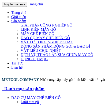
Trang chủ
Toggle mainnav
Trang chủ
Giới thiệu
Sản phẩm
GIẢI PHÁP CÔNG NGHIỆP GỖ
LINH KIỆN MÁY GỖ
MÁY CHẾ BIẾN GỖ
DAO CỤ MÁY CHẾ BIẾN GỖ
VẬT TƯ CÔNG NGHIỆP KHÁC
DÒNG SẢN PHẨM ĐÓNG GÓI & BAO BÌ
VẬT LIỆU CHỊU NHIỆT
DỊCH VỤ THÁO LẮP, SỮA CHỮA MÁY GỖ
DỤNG CỤ MỘC
Tin Tức
Liên hệ
METOOL COMPANY
Nhà cung cấp máy gỗ, linh kiện, vật tư ng
Danh mục sản phẩm
DAO CỤ MÁY CHẾ BIẾN GỖ
Lưỡi cưa gỗ