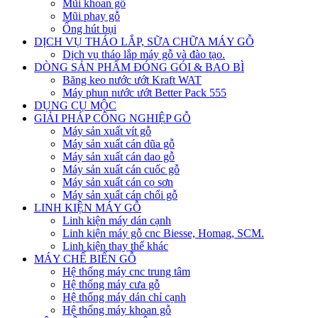
Mũi khoan gỗ
Mũi phay gỗ
Ống hút bụi
DỊCH VỤ THÁO LẮP, SỮA CHỮA MÁY GỖ
Dịch vụ tháo lắp máy gỗ và đào tạo.
DÒNG SẢN PHẨM ĐÓNG GÓI & BAO BÌ
Băng keo nước ướt Kraft WAT
Máy phun nước ướt Better Pack 555
DỤNG CỤ MỘC
GIẢI PHÁP CÔNG NGHIỆP GỖ
Máy sản xuất vít gỗ
Máy sản xuất cán dũa gỗ
Máy sản xuất cán dao gỗ
Máy sản xuất cán cuốc gỗ
Máy sản xuất cán cọ sơn
Máy sản xuất cán chổi gỗ
LINH KIỆN MÁY GỖ
Linh kiện máy dán cạnh
Linh kiện máy gỗ cnc Biesse, Homag, SCM.
Linh kiện thay thế khác
MÁY CHẾ BIẾN GỖ
Hệ thống máy cnc trung tâm
Hệ thống máy cưa gỗ
Hệ thống máy dán chỉ cạnh
Hệ thống máy khoan gỗ