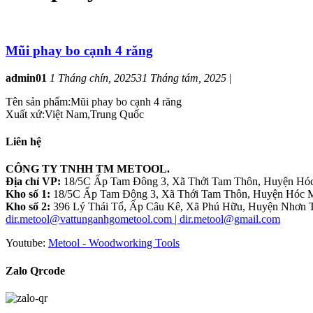
Mũi phay bo cạnh 4 răng
admin01
1 Tháng chín, 2025
31 Tháng tám, 2025
|
Tên sản phẩm:Mũi phay bo cạnh 4 răng
Xuất xứ:Việt Nam,Trung Quốc
Liên hệ
CÔNG TY TNHH TM METOOL.
Địa chỉ VP:
18/5C Ấp Tam Đông 3, Xã Thới Tam Thôn, Huyện Hóc
Kho số 1:
18/5C Ấp Tam Đông 3, Xã Thới Tam Thôn, Huyện Hóc M
Kho số 2:
396 Lý Thái Tổ, Ấp Câu Kê, Xã Phú Hữu, Huyện Nhơn T
dir.metool@vattunganhgometool.com | dir.metool@gmail.com
Youtube:
Metool - Woodworking Tools
Zalo Qrcode