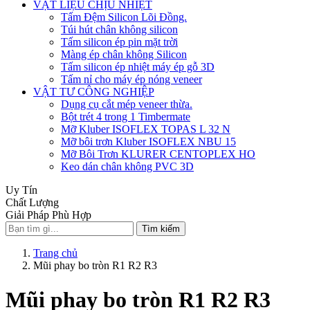
VẬT LIỆU CHỊU NHIỆT
Tấm Đệm Silicon Lõi Đồng.
Túi hút chân không silicon
Tấm silicon ép pin mặt trời
Màng ép chân không Silicon
Tấm silicon ép nhiệt máy ép gỗ 3D
Tấm nỉ cho máy ép nóng veneer
VẬT TƯ CÔNG NGHIỆP
Dụng cụ cắt mép veneer thừa.
Bột trét 4 trong 1 Timbermate
Mỡ Kluber ISOFLEX TOPAS L 32 N
Mỡ bôi trơn Kluber ISOFLEX NBU 15
Mỡ Bôi Trơn KLURER CENTOPLEX HO
Keo dán chân không PVC 3D
Uy Tín
Chất Lượng
Giải Pháp Phù Hợp
Tìm kiếm
Trang chủ
Mũi phay bo tròn R1 R2 R3
Mũi phay bo tròn R1 R2 R3