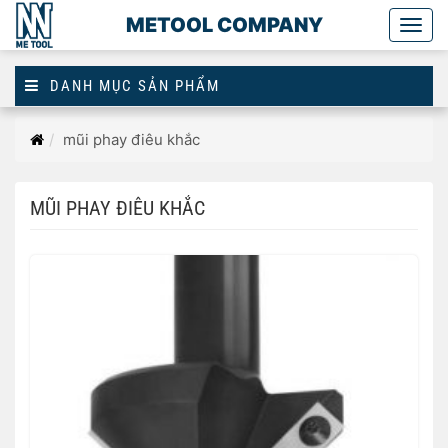
METOOL COMPANY
Togg
main
DANH MỤC SẢN PHẨM
Trang
mũi phay điêu khắc
chủ
MŨI PHAY ĐIÊU KHẮC