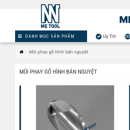
M
Uy Tín
DANH MỤC SẢN PHẨM
Trang
Mũi phay gỗ hình bán nguyệt
chủ
MŨI PHAY GỖ HÌNH BÁN NGUYỆT