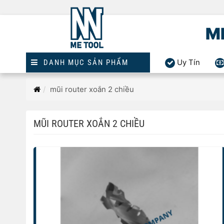
M
Uy Tín
DANH MỤC SẢN PHẨM
Trang
mũi router xoắn 2 chiều
chủ
MŨI ROUTER XOẮN 2 CHIỀU