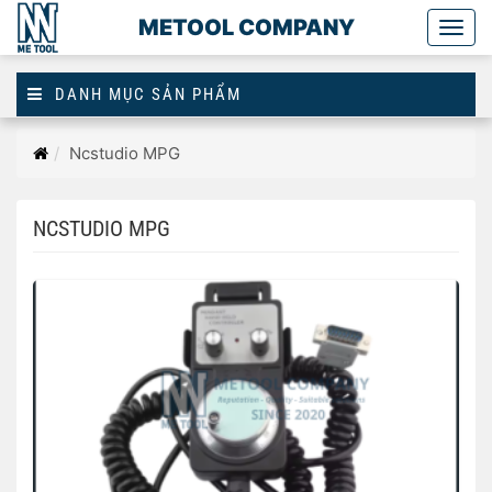
METOOL COMPANY
Togg
main
DANH MỤC SẢN PHẨM
Trang
Ncstudio MPG
chủ
NCSTUDIO MPG