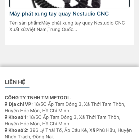
Máy phát xung tay quay Ncstudio CNC
Tên sản phẩm:Máy phát xung tay quay Ncstudio CNC
Xuất xứ:Việt Nam,Trung Quốc
Ứng dụng:Điều khiển thủ công máy CNC phay, máy
khắc gỗ, máy tiện, máy khoan CNC.
LIÊN HỆ
CÔNG TY TNHH TM METOOL.
Địa chỉ VP:
18/5C Ấp Tam Đông 3, Xã Thới Tam Thôn,
Huyện Hóc Môn, Hồ Chí Minh.
Kho số 1:
18/5C Ấp Tam Đông 3, Xã Thới Tam Thôn,
Huyện Hóc Môn, Hồ Chí Minh.
Kho số 2:
396 Lý Thái Tổ, Ấp Câu Kê, Xã Phú Hữu, Huyện
Nhơn Trạch, Đồng Nai.