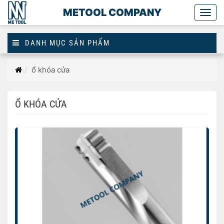
METOOL COMPANY
Togg
main
DANH MỤC SẢN PHẨM
Trang
ổ khóa cửa
chủ
Ổ KHÓA CỬA