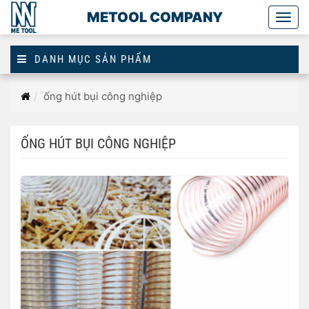
METOOL COMPANY
Togg
main
DANH MỤC SẢN PHẨM
Trang
ống hút bụi công nghiệp
chủ
ỐNG HÚT BỤI CÔNG NGHIỆP