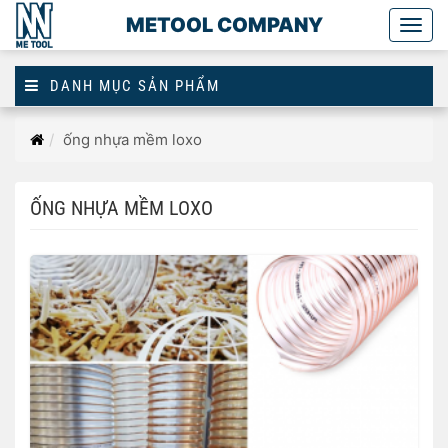
METOOL COMPANY
Togg
main
DANH MỤC SẢN PHẨM
Trang
ống nhựa mềm loxo
chủ
ỐNG NHỰA MỀM LOXO