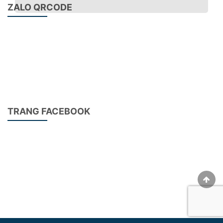
ZALO QRCODE
Chụp hút bụi máy CNC khắc gỗ
Tên sản phẩm: Chụp hút bụi máy CNC
Xuất xứ: Trung Quốc
TRANG FACEBOOK