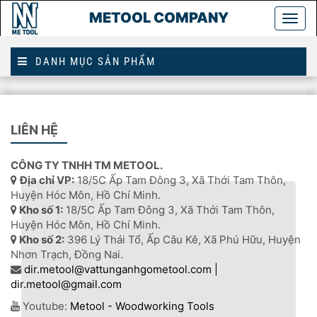
METOOL COMPANY
Togg
main
DANH MỤC SẢN PHẨM
Trang
phụ kiện CNC 75mm
chủ
LIÊN HỆ
PHỤ KIỆN CNC 75MM
CÔNG TY TNHH TM METOOL.
Địa chỉ VP:
18/5C Ấp Tam Đông 3, Xã Thới Tam Thôn,
Huyện Hóc Môn, Hồ Chí Minh.
Kho số 1:
18/5C Ấp Tam Đông 3, Xã Thới Tam Thôn,
Huyện Hóc Môn, Hồ Chí Minh.
Kho số 2:
396 Lý Thái Tổ, Ấp Câu Kê, Xã Phú Hữu, Huyện
Nhơn Trạch, Đồng Nai.
dir.metool@vattunganhgometool.com |
dir.metool@gmail.com
Youtube:
Metool - Woodworking Tools