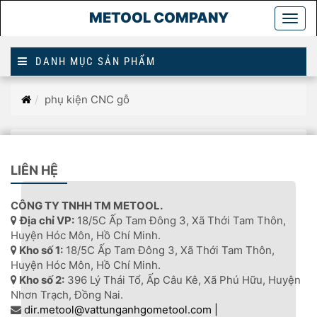
METOOL COMPANY
Togg
main
DANH MỤC SẢN PHẨM
Trang
phụ kiện CNC gỗ
chủ
PHỤ KIỆN CNC GỖ
LIÊN HỆ
CÔNG TY TNHH TM METOOL.
Địa chỉ VP:
18/5C Ấp Tam Đông 3, Xã Thới Tam Thôn,
Huyện Hóc Môn, Hồ Chí Minh.
Kho số 1:
18/5C Ấp Tam Đông 3, Xã Thới Tam Thôn,
Huyện Hóc Môn, Hồ Chí Minh.
Kho số 2:
396 Lý Thái Tổ, Ấp Câu Kê, Xã Phú Hữu, Huyện
Nhơn Trạch, Đồng Nai.
dir.metool@vattunganhgometool.com |