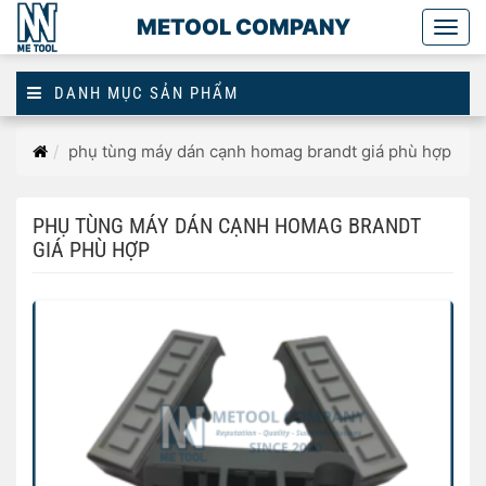
METOOL COMPANY
Togg
main
DANH MỤC SẢN PHẨM
Trang
phụ tùng máy dán cạnh homag brandt giá phù hợp
chủ
PHỤ TÙNG MÁY DÁN CẠNH HOMAG BRANDT
GIÁ PHÙ HỢP