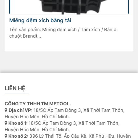
Miếng đệm xích băng tải
Tên sản phẩm: Miếng đệm xích / Tấm xích / Bàn di
chuột Brandt
Mã sản phẩm: 2-209-80-0030
Kích thước: 80 x 30 x 18mm
Xuất xứ:Trung Quốc
LIÊN HỆ
CÔNG TY TNHH TM METOOL.
Địa chỉ VP:
18/5C Ấp Tam Đông 3, Xã Thới Tam Thôn,
Huyện Hóc Môn, Hồ Chí Minh.
Kho số 1:
18/5C Ấp Tam Đông 3, Xã Thới Tam Thôn,
Huyện Hóc Môn, Hồ Chí Minh.
Kho số 2:
396 Lý Thái Tổ, Ấp Câu Kê, Xã Phú Hữu, Huyện