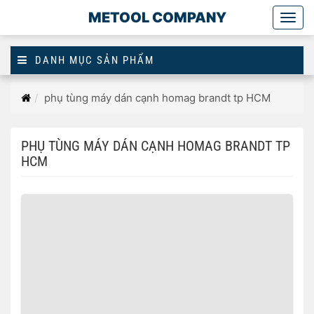
METOOL COMPANY
Togg
main
DANH MỤC SẢN PHẨM
Trang
phụ tùng máy dán cạnh homag brandt tp HCM
chủ
PHỤ TÙNG MÁY DÁN CẠNH HOMAG BRANDT TP
HCM