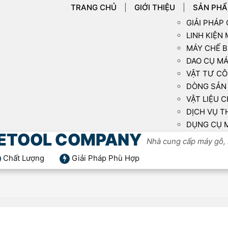
TRANG CHỦ
GIỚI THIỆU
SẢN PH
GIẢI PHÁP
LINH KIỆN
MÁY CHẾ B
DAO CỤ MÁ
VẬT TƯ CÔ
DÒNG SẢN 
VẬT LIỆU C
DỊCH VỤ T
DỤNG CỤ 
ETOOL COMPANY
Nhà cung cấp máy gỗ, 
Chất Lượng
Giải Pháp Phù Hợp