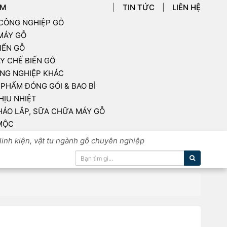
ẨM
TIN TỨC
LIÊN HỆ
 CÔNG NGHIỆP GỖ
 MÁY GỖ
IẾN GỖ
Y CHẾ BIẾN GỖ
NG NGHIỆP KHÁC
PHẨM ĐÓNG GÓI & BAO BÌ
HỊU NHIỆT
HÁO LẮP, SỮA CHỮA MÁY GỖ
MỘC
linh kiện, vật tư ngành gỗ chuyên nghiệp
Tìm kiếm