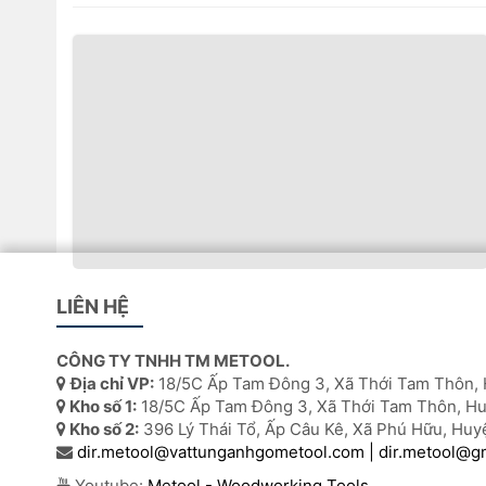
Van điều khiển hướng khí nén-phụ tùng máy
LIÊN HỆ
Homag
Xuất xứ: Trung Quốc.
CÔNG TY TNHH TM METOOL.
Máy sử dụng: Máy Homag
Địa chỉ VP:
18/5C Ấp Tam Đông 3, Xã Thới Tam Thôn, 
Kho số 1:
18/5C Ấp Tam Đông 3, Xã Thới Tam Thôn, Hu
Liên hệ: Tư vấn thêm.
Kho số 2:
396 Lý Thái Tổ, Ấp Câu Kê, Xã Phú Hữu, Huy
dir.metool@vattunganhgometool.com | dir.metool@g
Youtube:
Metool - Woodworking Tools