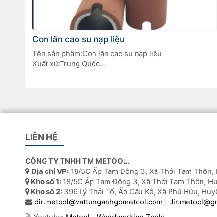
Con lăn cao su nạp liệu
Tên sản phẩm:Con lăn cao su nạp liệu
Xuất xứ:Trung Quốc
Phụ tùng thay thế quan trọng trong hệ thống nạp liệu
của máy dán cạnh tự động Homag.
LIÊN HỆ
CÔNG TY TNHH TM METOOL.
Địa chỉ VP:
18/5C Ấp Tam Đông 3, Xã Thới Tam Thôn, 
Kho số 1:
18/5C Ấp Tam Đông 3, Xã Thới Tam Thôn, Hu
Kho số 2:
396 Lý Thái Tổ, Ấp Câu Kê, Xã Phú Hữu, Huy
dir.metool@vattunganhgometool.com | dir.metool@g
Youtube:
Metool - Woodworking Tools