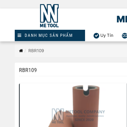
M
Uy Tín
DANH MỤC SẢN PHẨM
Trang
RBR109
chủ
RBR109