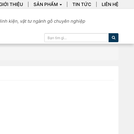
GIỚI THIỆU
SẢN PHẨM
TIN TỨC
LIÊN HỆ
linh kiện, vật tư ngành gỗ chuyên nghiệp
Tìm kiếm