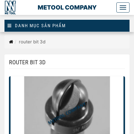
METOOL COMPANY
Togg
main
DANH MỤC SẢN PHẨM
Trang
router bit 3d
chủ
ROUTER BIT 3D