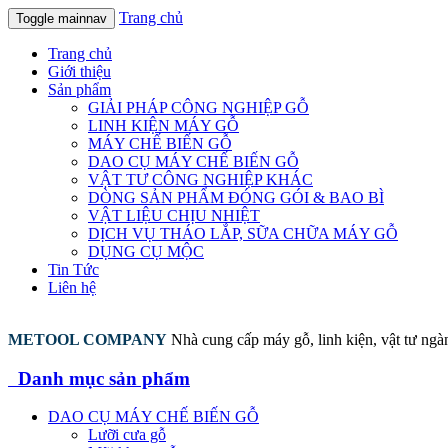
Trang chủ
Toggle mainnav
Trang chủ
Giới thiệu
Sản phẩm
GIẢI PHÁP CÔNG NGHIỆP GỖ
LINH KIỆN MÁY GỖ
MÁY CHẾ BIẾN GỖ
DAO CỤ MÁY CHẾ BIẾN GỖ
VẬT TƯ CÔNG NGHIỆP KHÁC
DÒNG SẢN PHẨM ĐÓNG GÓI & BAO BÌ
VẬT LIỆU CHỊU NHIỆT
DỊCH VỤ THÁO LẮP, SỮA CHỮA MÁY GỖ
DỤNG CỤ MỘC
Tin Tức
Liên hệ
METOOL COMPANY
Nhà cung cấp máy gỗ, linh kiện, vật tư ng
Danh mục sản phẩm
DAO CỤ MÁY CHẾ BIẾN GỖ
Lưỡi cưa gỗ