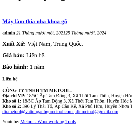
Máy làm thìa nha khoa gỗ
admin
21 Tháng mười một, 2021
25 Tháng mười, 2024
|
Xuất Xứ:
Việt Nam, Trung Quốc.
Giá bán:
Liên hệ.
Bảo hành:
1 năm
Liên hệ
CÔNG TY TNHH TM METOOL.
Địa chỉ VP:
18/5C Ấp Tam Đông 3, Xã Thới Tam Thôn, Huyện Hóc
Kho số 1:
18/5C Ấp Tam Đông 3, Xã Thới Tam Thôn, Huyện Hóc M
Kho số 2:
396 Lý Thái Tổ, Ấp Câu Kê, Xã Phú Hữu, Huyện Nhơn T
dir.metool@vattunganhgometool.com | dir.metool@gmail.com
Youtube:
Metool - Woodworking Tools