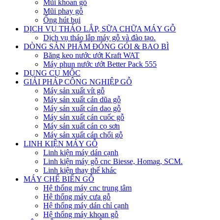
Mũi khoan gỗ
Mũi phay gỗ
Ống hút bụi
DỊCH VỤ THÁO LẮP, SỮA CHỮA MÁY GỖ
Dịch vụ tháo lắp máy gỗ và đào tạo.
DÒNG SẢN PHẨM ĐÓNG GÓI & BAO BÌ
Băng keo nước ướt Kraft WAT
Máy phun nước ướt Better Pack 555
DỤNG CỤ MỘC
GIẢI PHÁP CÔNG NGHIỆP GỖ
Máy sản xuất vít gỗ
Máy sản xuất cán dũa gỗ
Máy sản xuất cán dao gỗ
Máy sản xuất cán cuốc gỗ
Máy sản xuất cán cọ sơn
Máy sản xuất cán chổi gỗ
LINH KIỆN MÁY GỖ
Linh kiện máy dán cạnh
Linh kiện máy gỗ cnc Biesse, Homag, SCM.
Linh kiện thay thế khác
MÁY CHẾ BIẾN GỖ
Hệ thống máy cnc trung tâm
Hệ thống máy cưa gỗ
Hệ thống máy dán chỉ cạnh
Hệ thống máy khoan gỗ