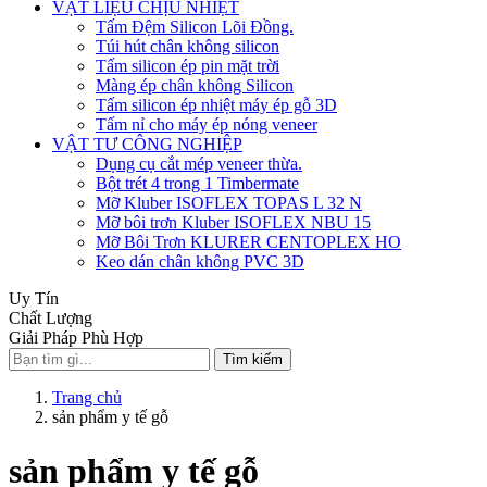
VẬT LIỆU CHỊU NHIỆT
Tấm Đệm Silicon Lõi Đồng.
Túi hút chân không silicon
Tấm silicon ép pin mặt trời
Màng ép chân không Silicon
Tấm silicon ép nhiệt máy ép gỗ 3D
Tấm nỉ cho máy ép nóng veneer
VẬT TƯ CÔNG NGHIỆP
Dụng cụ cắt mép veneer thừa.
Bột trét 4 trong 1 Timbermate
Mỡ Kluber ISOFLEX TOPAS L 32 N
Mỡ bôi trơn Kluber ISOFLEX NBU 15
Mỡ Bôi Trơn KLURER CENTOPLEX HO
Keo dán chân không PVC 3D
Uy Tín
Chất Lượng
Giải Pháp Phù Hợp
Tìm kiếm
Trang chủ
sản phẩm y tế gỗ
sản phẩm y tế gỗ