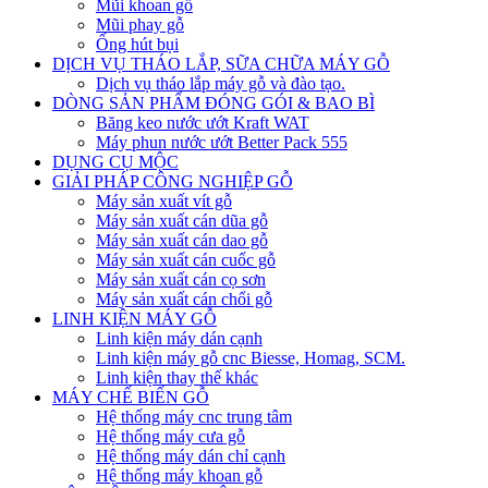
Mũi khoan gỗ
Mũi phay gỗ
Ống hút bụi
DỊCH VỤ THÁO LẮP, SỮA CHỮA MÁY GỖ
Dịch vụ tháo lắp máy gỗ và đào tạo.
DÒNG SẢN PHẨM ĐÓNG GÓI & BAO BÌ
Băng keo nước ướt Kraft WAT
Máy phun nước ướt Better Pack 555
DỤNG CỤ MỘC
GIẢI PHÁP CÔNG NGHIỆP GỖ
Máy sản xuất vít gỗ
Máy sản xuất cán dũa gỗ
Máy sản xuất cán dao gỗ
Máy sản xuất cán cuốc gỗ
Máy sản xuất cán cọ sơn
Máy sản xuất cán chổi gỗ
LINH KIỆN MÁY GỖ
Linh kiện máy dán cạnh
Linh kiện máy gỗ cnc Biesse, Homag, SCM.
Linh kiện thay thế khác
MÁY CHẾ BIẾN GỖ
Hệ thống máy cnc trung tâm
Hệ thống máy cưa gỗ
Hệ thống máy dán chỉ cạnh
Hệ thống máy khoan gỗ