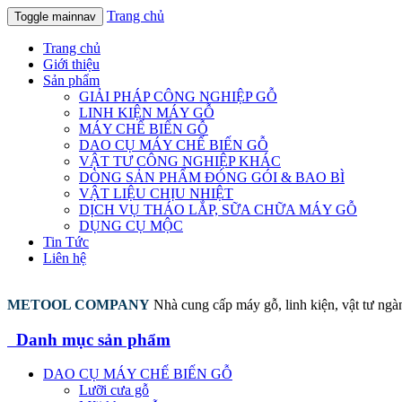
Trang chủ
Toggle mainnav
Trang chủ
Giới thiệu
Sản phẩm
GIẢI PHÁP CÔNG NGHIỆP GỖ
LINH KIỆN MÁY GỖ
MÁY CHẾ BIẾN GỖ
DAO CỤ MÁY CHẾ BIẾN GỖ
VẬT TƯ CÔNG NGHIỆP KHÁC
DÒNG SẢN PHẨM ĐÓNG GÓI & BAO BÌ
VẬT LIỆU CHỊU NHIỆT
DỊCH VỤ THÁO LẮP, SỮA CHỮA MÁY GỖ
DỤNG CỤ MỘC
Tin Tức
Liên hệ
METOOL COMPANY
Nhà cung cấp máy gỗ, linh kiện, vật tư ng
Danh mục sản phẩm
DAO CỤ MÁY CHẾ BIẾN GỖ
Lưỡi cưa gỗ