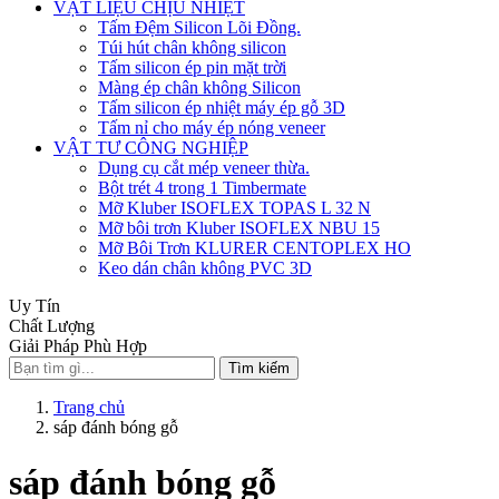
VẬT LIỆU CHỊU NHIỆT
Tấm Đệm Silicon Lõi Đồng.
Túi hút chân không silicon
Tấm silicon ép pin mặt trời
Màng ép chân không Silicon
Tấm silicon ép nhiệt máy ép gỗ 3D
Tấm nỉ cho máy ép nóng veneer
VẬT TƯ CÔNG NGHIỆP
Dụng cụ cắt mép veneer thừa.
Bột trét 4 trong 1 Timbermate
Mỡ Kluber ISOFLEX TOPAS L 32 N
Mỡ bôi trơn Kluber ISOFLEX NBU 15
Mỡ Bôi Trơn KLURER CENTOPLEX HO
Keo dán chân không PVC 3D
Uy Tín
Chất Lượng
Giải Pháp Phù Hợp
Tìm kiếm
Trang chủ
sáp đánh bóng gỗ
sáp đánh bóng gỗ