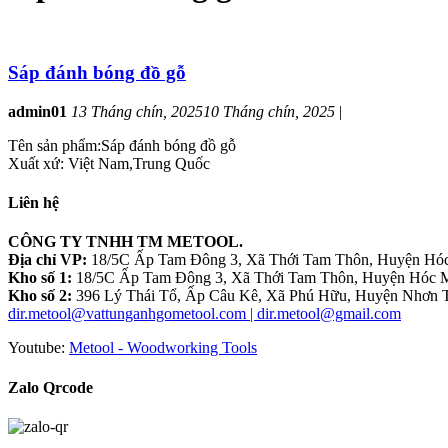
Sáp đánh bóng đồ gỗ
admin01
13 Tháng chín, 2025
10 Tháng chín, 2025
|
Tên sản phẩm:Sáp đánh bóng đồ gỗ
Xuất xứ: Việt Nam,Trung Quốc
Liên hệ
CÔNG TY TNHH TM METOOL.
Địa chỉ VP:
18/5C Ấp Tam Đông 3, Xã Thới Tam Thôn, Huyện Hóc
Kho số 1:
18/5C Ấp Tam Đông 3, Xã Thới Tam Thôn, Huyện Hóc M
Kho số 2:
396 Lý Thái Tổ, Ấp Câu Kê, Xã Phú Hữu, Huyện Nhơn T
dir.metool@vattunganhgometool.com | dir.metool@gmail.com
Youtube:
Metool - Woodworking Tools
Zalo Qrcode