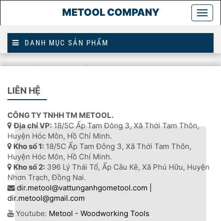
METOOL COMPANY
Togg
main
DANH MỤC SẢN PHẨM
Trang
sửa chữa máy gỗ
chủ
LIÊN HỆ
SỬA CHỮA MÁY GỖ
CÔNG TY TNHH TM METOOL.
Địa chỉ VP:
18/5C Ấp Tam Đông 3, Xã Thới Tam Thôn,
Huyện Hóc Môn, Hồ Chí Minh.
Kho số 1:
18/5C Ấp Tam Đông 3, Xã Thới Tam Thôn,
Huyện Hóc Môn, Hồ Chí Minh.
Kho số 2:
396 Lý Thái Tổ, Ấp Câu Kê, Xã Phú Hữu, Huyện
Nhơn Trạch, Đồng Nai.
dir.metool@vattunganhgometool.com |
dir.metool@gmail.com
Youtube:
Metool - Woodworking Tools