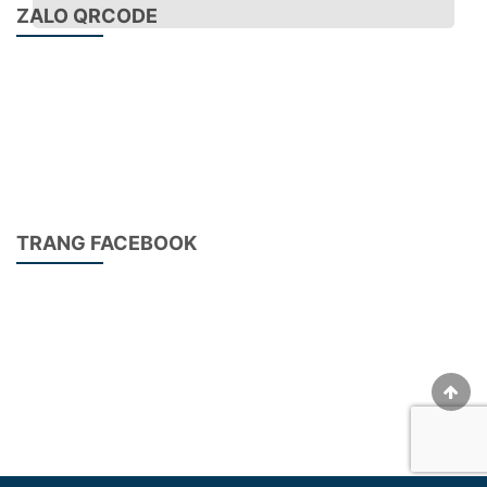
ZALO QRCODE
Vòng bi bạc đạn NSK máy CNC router
Thương hiệu:
NSK Bearing
Vòng bi bộ định tuyến CNC
Vòng bi máy CNC
Vòng bi trung tâm gia công CNC
TRANG FACEBOOK