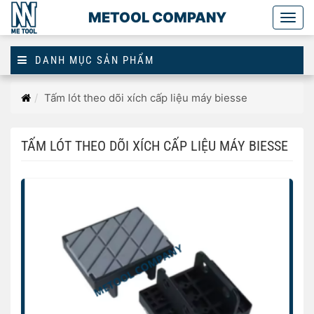
METOOL COMPANY
Togg
main
DANH MỤC SẢN PHẨM
Trang
Tấm lót theo dõi xích cấp liệu máy biesse
chủ
TẤM LÓT THEO DÕI XÍCH CẤP LIỆU MÁY BIESSE