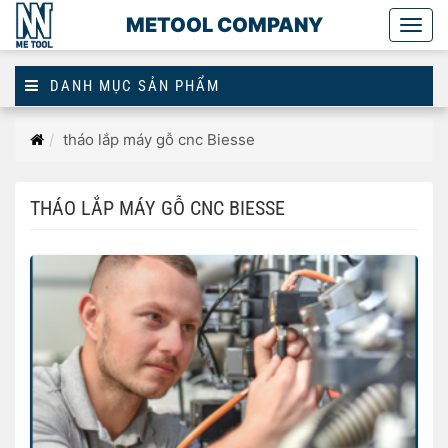
METOOL COMPANY
Togg
main
DANH MỤC SẢN PHẨM
Trang
tháo lắp máy gỗ cnc Biesse
chủ
THÁO LẮP MÁY GỖ CNC BIESSE