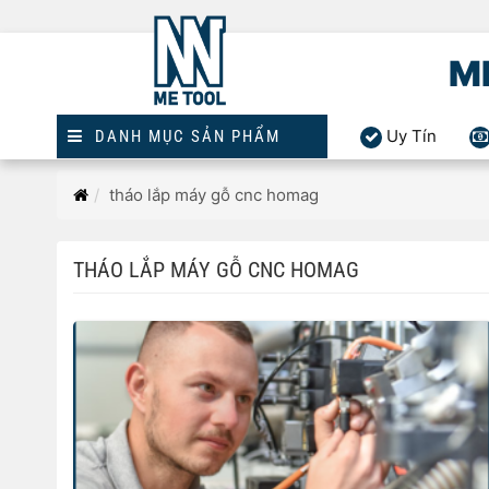
M
Uy Tín
DANH MỤC SẢN PHẨM
Trang
tháo lắp máy gỗ cnc homag
chủ
THÁO LẮP MÁY GỖ CNC HOMAG