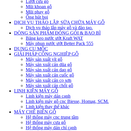
Lưỡi cưa gỗ
Mũi khoan gỗ
Mũi phay gỗ
Ống hút bụi
DỊCH VỤ THÁO LẮP, SỮA CHỮA MÁY GỖ
Dịch vụ tháo lắp máy gỗ và đào tạo.
DÒNG SẢN PHẨM ĐÓNG GÓI & BAO BÌ
Băng keo nước ướt Kraft WAT
Máy phun nước ướt Better Pack 555
DỤNG CỤ MỘC
GIẢI PHÁP CÔNG NGHIỆP GỖ
Máy sản xuất vít gỗ
Máy sản xuất cán dũa gỗ
Máy sản xuất cán dao gỗ
Máy sản xuất cán cuốc gỗ
Máy sản xuất cán cọ sơn
Máy sản xuất cán chổi gỗ
LINH KIỆN MÁY GỖ
Linh kiện máy dán cạnh
Linh kiện máy gỗ cnc Biesse, Homag, SCM.
Linh kiện thay thế khác
MÁY CHẾ BIẾN GỖ
Hệ thống máy cnc trung tâm
Hệ thống máy cưa gỗ
Hệ thống máy dán chỉ cạnh