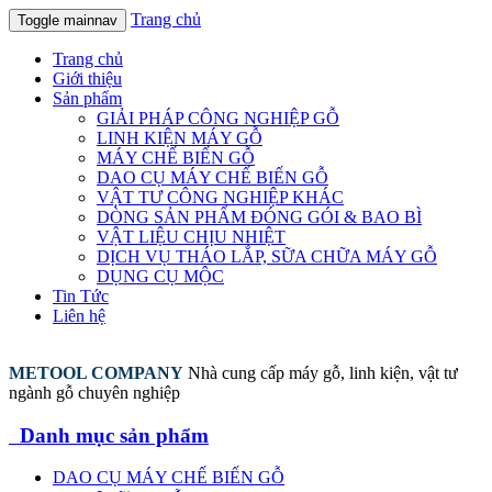
Trang chủ
Toggle mainnav
Trang chủ
Giới thiệu
Sản phẩm
GIẢI PHÁP CÔNG NGHIỆP GỖ
LINH KIỆN MÁY GỖ
MÁY CHẾ BIẾN GỖ
DAO CỤ MÁY CHẾ BIẾN GỖ
VẬT TƯ CÔNG NGHIỆP KHÁC
DÒNG SẢN PHẨM ĐÓNG GÓI & BAO BÌ
VẬT LIỆU CHỊU NHIỆT
DỊCH VỤ THÁO LẮP, SỮA CHỮA MÁY GỖ
DỤNG CỤ MỘC
Tin Tức
Liên hệ
METOOL COMPANY
Nhà cung cấp máy gỗ, linh kiện, vật tư
ngành gỗ chuyên nghiệp
Danh mục sản phẩm
DAO CỤ MÁY CHẾ BIẾN GỖ