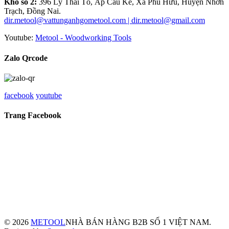
Kho số 2:
396 Lý Thái Tổ, Ấp Câu Kê, Xã Phú Hữu, Huyện Nhơn
Trạch, Đồng Nai.
dir.metool@vattunganhgometool.com | dir.metool@gmail.com
Youtube:
Metool - Woodworking Tools
Zalo Qrcode
facebook
youtube
Trang Facebook
© 2026
METOOL
NHÀ BÁN HÀNG B2B SỐ 1 VIỆT NAM.