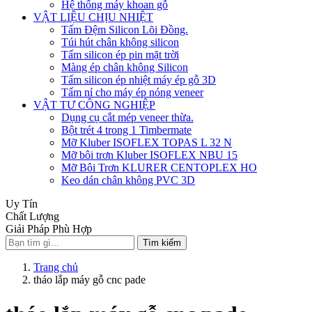
Hệ thống máy khoan gỗ
VẬT LIỆU CHỊU NHIỆT
Tấm Đệm Silicon Lõi Đồng.
Túi hút chân không silicon
Tấm silicon ép pin mặt trời
Màng ép chân không Silicon
Tấm silicon ép nhiệt máy ép gỗ 3D
Tấm nỉ cho máy ép nóng veneer
VẬT TƯ CÔNG NGHIỆP
Dụng cụ cắt mép veneer thừa.
Bột trét 4 trong 1 Timbermate
Mỡ Kluber ISOFLEX TOPAS L 32 N
Mỡ bôi trơn Kluber ISOFLEX NBU 15
Mỡ Bôi Trơn KLURER CENTOPLEX HO
Keo dán chân không PVC 3D
Uy Tín
Chất Lượng
Giải Pháp Phù Hợp
Tìm kiếm
Trang chủ
tháo lắp máy gỗ cnc pade