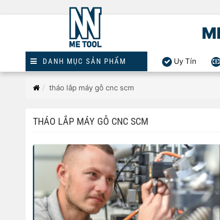
M
Uy Tín
DANH MỤC SẢN PHẨM
Trang
tháo lắp máy gỗ cnc scm
chủ
THÁO LẮP MÁY GỖ CNC SCM