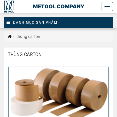
METOOL COMPANY
Togg
main
DANH MỤC SẢN PHẨM
Trang
thùng carton
chủ
THÙNG CARTON