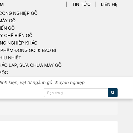
ẨM
TIN TỨC
LIÊN HỆ
 CÔNG NGHIỆP GỖ
 MÁY GỖ
IẾN GỖ
Y CHẾ BIẾN GỖ
NG NGHIỆP KHÁC
PHẨM ĐÓNG GÓI & BAO BÌ
HỊU NHIỆT
HÁO LẮP, SỮA CHỮA MÁY GỖ
MỘC
linh kiện, vật tư ngành gỗ chuyên nghiệp
Tìm kiếm