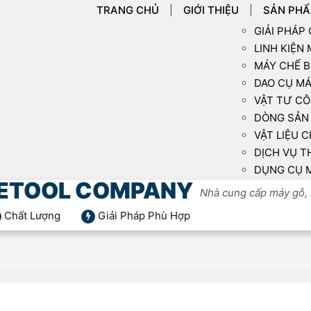
TRANG CHỦ
GIỚI THIỆU
SẢN PH
GIẢI PHÁP
LINH KIỆN
MÁY CHẾ B
DAO CỤ MÁ
VẬT TƯ CÔ
DÒNG SẢN 
VẬT LIỆU C
DỊCH VỤ T
DỤNG CỤ 
ETOOL COMPANY
Nhà cung cấp máy gỗ, 
Chất Lượng
Giải Pháp Phù Hợp