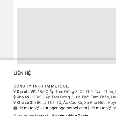
Van phân phối dầu CNC
LIÊN HỆ
Tên sản phẩm:Van phân phối dầu CNC
Xuất xứ:Việt Nam,Trung Quốc
CÔNG TY TNHH TM METOOL.
Dùng cho máy CNC, máy tiện, trung tâm gia công.
Địa chỉ VP:
18/5C Ấp Tam Đông 3, Xã Thới Tam Thôn, 
Kho số 1:
18/5C Ấp Tam Đông 3, Xã Thới Tam Thôn, Hu
Kho số 2:
396 Lý Thái Tổ, Ấp Câu Kê, Xã Phú Hữu, Huy
dir.metool@vattunganhgometool.com | dir.metool@g
Youtube:
Metool - Woodworking Tools