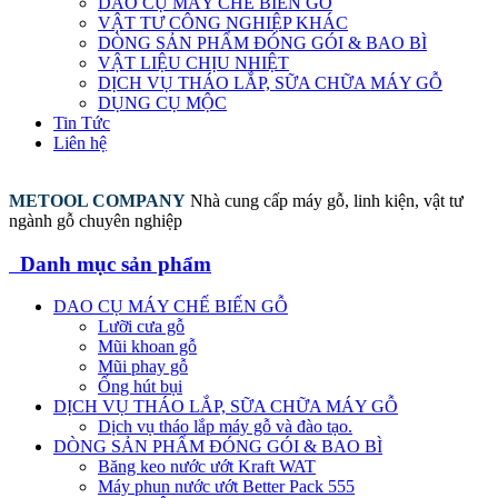
DAO CỤ MÁY CHẾ BIẾN GỖ
VẬT TƯ CÔNG NGHIỆP KHÁC
DÒNG SẢN PHẨM ĐÓNG GÓI & BAO BÌ
VẬT LIỆU CHỊU NHIỆT
DỊCH VỤ THÁO LẮP, SỮA CHỮA MÁY GỖ
DỤNG CỤ MỘC
Tin Tức
Liên hệ
METOOL COMPANY
Nhà cung cấp máy gỗ, linh kiện, vật tư
ngành gỗ chuyên nghiệp
Danh mục sản phẩm
DAO CỤ MÁY CHẾ BIẾN GỖ
Lưỡi cưa gỗ
Mũi khoan gỗ
Mũi phay gỗ
Ống hút bụi
DỊCH VỤ THÁO LẮP, SỮA CHỮA MÁY GỖ
Dịch vụ tháo lắp máy gỗ và đào tạo.
DÒNG SẢN PHẨM ĐÓNG GÓI & BAO BÌ
Băng keo nước ướt Kraft WAT
Máy phun nước ướt Better Pack 555