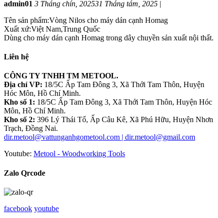
admin01
3 Tháng chín, 2025
31 Tháng tám, 2025
|
Tên sản phẩm:Vòng Nilos cho máy dán cạnh Homag
Xuất xứ:Việt Nam,Trung Quốc
Dùng cho máy dán cạnh Homag trong dây chuyền sản xuất nội thất.
Liên hệ
CÔNG TY TNHH TM METOOL.
Địa chỉ VP:
18/5C Ấp Tam Đông 3, Xã Thới Tam Thôn, Huyện
Hóc Môn, Hồ Chí Minh.
Kho số 1:
18/5C Ấp Tam Đông 3, Xã Thới Tam Thôn, Huyện Hóc
Môn, Hồ Chí Minh.
Kho số 2:
396 Lý Thái Tổ, Ấp Câu Kê, Xã Phú Hữu, Huyện Nhơn
Trạch, Đồng Nai.
dir.metool@vattunganhgometool.com | dir.metool@gmail.com
Youtube:
Metool - Woodworking Tools
Zalo Qrcode
facebook
youtube