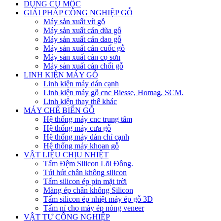
DỤNG CỤ MỘC
GIẢI PHÁP CÔNG NGHIỆP GỖ
Máy sản xuất vít gỗ
Máy sản xuất cán dũa gỗ
Máy sản xuất cán dao gỗ
Máy sản xuất cán cuốc gỗ
Máy sản xuất cán cọ sơn
Máy sản xuất cán chổi gỗ
LINH KIỆN MÁY GỖ
Linh kiện máy dán cạnh
Linh kiện máy gỗ cnc Biesse, Homag, SCM.
Linh kiện thay thế khác
MÁY CHẾ BIẾN GỖ
Hệ thống máy cnc trung tâm
Hệ thống máy cưa gỗ
Hệ thống máy dán chỉ cạnh
Hệ thống máy khoan gỗ
VẬT LIỆU CHỊU NHIỆT
Tấm Đệm Silicon Lõi Đồng.
Túi hút chân không silicon
Tấm silicon ép pin mặt trời
Màng ép chân không Silicon
Tấm silicon ép nhiệt máy ép gỗ 3D
Tấm nỉ cho máy ép nóng veneer
VẬT TƯ CÔNG NGHIỆP