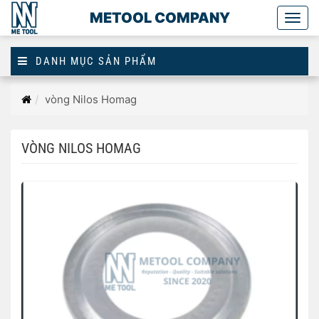
METOOL COMPANY
Togg
main
DANH MỤC SẢN PHẨM
Trang
vòng Nilos Homag
chủ
VÒNG NILOS HOMAG