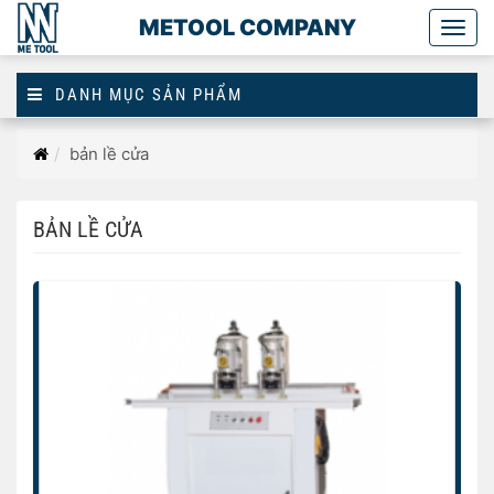
METOOL COMPANY
Togg
main
DANH MỤC SẢN PHẨM
Trang
bản lề cửa
chủ
BẢN LỀ CỬA