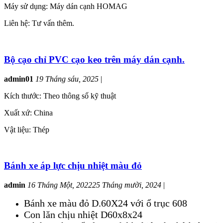
Máy sử dụng: Máy dán cạnh HOMAG
Liên hệ: Tư vấn thêm.
Bộ cạo chỉ PVC cạo keo trên máy dán cạnh.
admin01
19 Tháng sáu, 2025
|
Kích thước: Theo thông số kỹ thuật
Xuất xứ: China
Vật liệu: Thép
Bánh xe áp lực chịu nhiệt màu đỏ
admin
16 Tháng Một, 2022
25 Tháng mười, 2024
|
Bánh xe màu đỏ D.60X24 với ổ trục 608
Con lăn chịu nhiệt D60x8x24