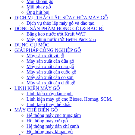
Mũi khoan gỗ
Mũi phay gỗ
Ống hút bụi
DỊCH VỤ THÁO LẮP, SỮA CHỮA MÁY GỖ
Dịch vụ tháo lắp máy gỗ và đào tạo.
DÒNG SẢN PHẨM ĐÓNG GÓI & BAO BÌ
Băng keo nước ướt Kraft WAT
Máy phun nước ướt Better Pack 555
DỤNG CỤ MỘC
GIẢI PHÁP CÔNG NGHIỆP GỖ
Máy sản xuất vít gỗ
Máy sản xuất cán dũa gỗ
Máy sản xuất cán dao gỗ
Máy sản xuất cán cuốc gỗ
Máy sản xuất cán cọ sơn
Máy sản xuất cán chổi gỗ
LINH KIỆN MÁY GỖ
Linh kiện máy dán cạnh
Linh kiện máy gỗ cnc Biesse, Homag, SCM.
Linh kiện thay thế khác
MÁY CHẾ BIẾN GỖ
Hệ thống máy cnc trung tâm
Hệ thống máy cưa gỗ
Hệ thống máy dán chỉ cạnh
Hệ thống máy khoan gỗ