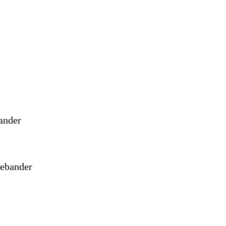
ander
h
gebander