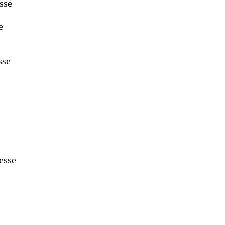
sse
e
sse
esse