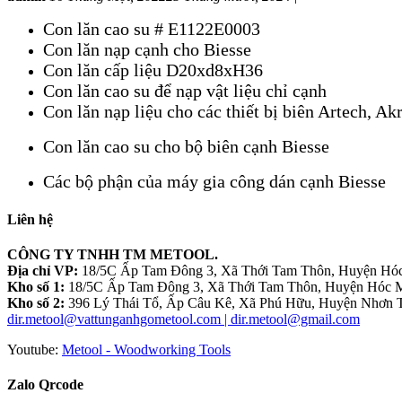
Con lăn cao su # E1122E0003
Con lăn nạp cạnh cho Biesse
Con lăn cấp liệu D20xd8xH36
Con lăn cao su để nạp vật liệu chỉ cạnh
Con lăn nạp liệu cho các thiết bị biên Artech, Ak
Con lăn cao su cho bộ biên cạnh Biesse
Các bộ phận của máy gia công dán cạnh Biesse
Liên hệ
CÔNG TY TNHH TM METOOL.
Địa chỉ VP:
18/5C Ấp Tam Đông 3, Xã Thới Tam Thôn, Huyện Hóc
Kho số 1:
18/5C Ấp Tam Đông 3, Xã Thới Tam Thôn, Huyện Hóc M
Kho số 2:
396 Lý Thái Tổ, Ấp Câu Kê, Xã Phú Hữu, Huyện Nhơn T
dir.metool@vattunganhgometool.com | dir.metool@gmail.com
Youtube:
Metool - Woodworking Tools
Zalo Qrcode