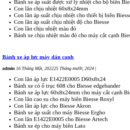
Bánh xe áp suất được xử lý nhiệt cho bộ biên Bie
Con lăn chịu nhiệt 60x8x24mm
Con lăn áp suất chịu nhiệt cho thiết bị biên Biess
Con lăn áp suất chịu nhiệt độ cho Biesse
Con lăn chịu nhiệt màu đỏ
Bánh xe chịu nhiệt màu đỏ cho máy cắt cạnh Bie
Bánh xe áp lực máy dán cạnh
admin
16 Tháng Một, 2022
25 Tháng mười, 2024
|
Con lăn áp lực E1422E0005 D60x8x24
Bánh xe có ổ trục 608 cho Biesse edgebander
Bánh xe áp lực 60x8x24mm cho máy cắt cạnh Bi
Con lăn cao su cho máy biên Biesse Roxyl
Con lăn áp lực cho Biesse Akron
Bánh xe áp suất cho máy Biesse Ergho
Con lăn E1422E0005 cho Biesse Artech
Bánh xe ép cho máy biên Lato