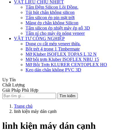
VẬT LIỆU CHỊU NHIỆT
Tấm Đệm Silicon Lõi Đồng.
Túi hút chân không silicon
Tấm silicon ép pin mặt trời
Màng ép chân không Silicon
Tấm silicon ép nhiệt máy ép gỗ 3D
Tấm nỉ cho máy ép nóng veneer
VẬT TƯ CÔNG NGHIỆP
Dụng cụ cắt mép veneer thừa.
Bột trét 4 trong 1 Timbermate
Mỡ Kluber ISOFLEX TOPAS L 32 N
Mỡ bôi trơn Kluber ISOFLEX NBU 15
Mỡ Bôi Trơn KLURER CENTOPLEX HO
Keo dán chân không PVC 3D
Uy Tín
Chất Lượng
Giải Pháp Phù Hợp
Tìm kiếm
Trang chủ
linh kiện máy dán cạnh
linh kiện máy dán cạnh