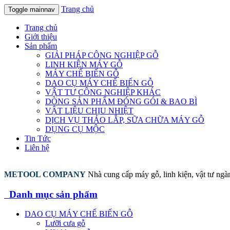
Trang chủ
Toggle mainnav
Trang chủ
Giới thiệu
Sản phẩm
GIẢI PHÁP CÔNG NGHIỆP GỖ
LINH KIỆN MÁY GỖ
MÁY CHẾ BIẾN GỖ
DAO CỤ MÁY CHẾ BIẾN GỖ
VẬT TƯ CÔNG NGHIỆP KHÁC
DÒNG SẢN PHẨM ĐÓNG GÓI & BAO BÌ
VẬT LIỆU CHỊU NHIỆT
DỊCH VỤ THÁO LẮP, SỮA CHỮA MÁY GỖ
DỤNG CỤ MỘC
Tin Tức
Liên hệ
METOOL COMPANY
Nhà cung cấp máy gỗ, linh kiện, vật tư ng
Danh mục sản phẩm
DAO CỤ MÁY CHẾ BIẾN GỖ
Lưỡi cưa gỗ