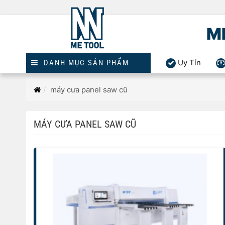
M
Uy Tín
DANH MỤC SẢN PHẨM
Trang
máy cưa panel saw cũ
chủ
MÁY CƯA PANEL SAW CŨ