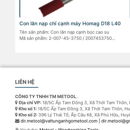
Con lăn nạp chỉ cạnh máy Homag D18 L40
Tên sản phẩm: Con lăn nạp cạnh bọc cao su
Mã sản phẩm: 2-007-45-3750 / 2007453750
Máy áp dụng: Homag AMBITION, KL / KFL, KAL370
Loại phụ tùng: Con lăn cấp cạnh – dạng trống
LIÊN HỆ
CÔNG TY TNHH TM METOOL.
Địa chỉ VP:
18/5C Ấp Tam Đông 3, Xã Thới Tam Thôn, 
Kho số 1:
18/5C Ấp Tam Đông 3, Xã Thới Tam Thôn, Hu
Kho số 2:
396 Lý Thái Tổ, Ấp Câu Kê, Xã Phú Hữu, Huy
dir.metool@vattunganhgometool.com | dir.metool@g
Youtube:
Metool - Woodworking Tools