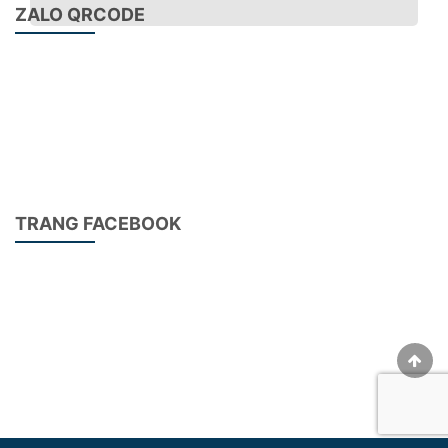
ZALO QRCODE
Dây chuyền sản xuất cửa tủ ván công nghiệp
thông minh.
Áp dụng quy trình gia công cánh cửa panel tự động, cải
thiện đáng kể hiệu quả sản xuất và chi phí lao động.
Tất cả các bước được hoàn thành tự động. Tất cả ván
được phân phối máy gia công riêng biệt bởi bộ điều
khiển trung tâm.
TRANG FACEBOOK