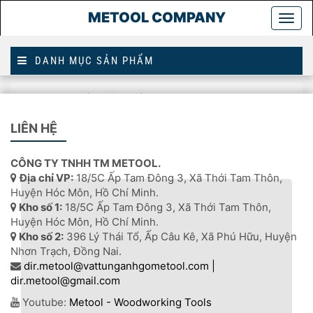
METOOL COMPANY
Togg
main
DANH MỤC SẢN PHẨM
Trang
dây chuyền sản xuất thông minh
chủ
LIÊN HỆ
DÂY CHUYỀN SẢN XUẤT THÔNG MINH
CÔNG TY TNHH TM METOOL.
Địa chỉ VP:
18/5C Ấp Tam Đông 3, Xã Thới Tam Thôn,
Huyện Hóc Môn, Hồ Chí Minh.
Kho số 1:
18/5C Ấp Tam Đông 3, Xã Thới Tam Thôn,
Huyện Hóc Môn, Hồ Chí Minh.
Kho số 2:
396 Lý Thái Tổ, Ấp Câu Kê, Xã Phú Hữu, Huyện
Nhơn Trạch, Đồng Nai.
dir.metool@vattunganhgometool.com |
dir.metool@gmail.com
Youtube:
Metool - Woodworking Tools