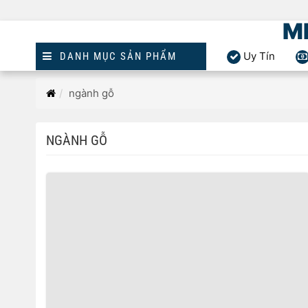
M
Uy Tín
DANH MỤC SẢN PHẨM
Trang
ngành gỗ
chủ
NGÀNH GỖ