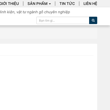
GIỚI THIỆU
SẢN PHẨM
TIN TỨC
LIÊN HỆ
linh kiện, vật tư ngành gỗ chuyên nghiệp
Tìm kiếm