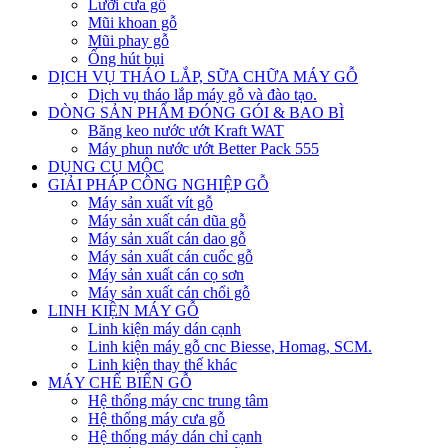
Lưỡi cưa gỗ
Mũi khoan gỗ
Mũi phay gỗ
Ống hút bụi
DỊCH VỤ THÁO LẮP, SỮA CHỮA MÁY GỖ
Dịch vụ tháo lắp máy gỗ và đào tạo.
DÒNG SẢN PHẨM ĐÓNG GÓI & BAO BÌ
Băng keo nước ướt Kraft WAT
Máy phun nước ướt Better Pack 555
DỤNG CỤ MỘC
GIẢI PHÁP CÔNG NGHIỆP GỖ
Máy sản xuất vít gỗ
Máy sản xuất cán dũa gỗ
Máy sản xuất cán dao gỗ
Máy sản xuất cán cuốc gỗ
Máy sản xuất cán cọ sơn
Máy sản xuất cán chổi gỗ
LINH KIỆN MÁY GỖ
Linh kiện máy dán cạnh
Linh kiện máy gỗ cnc Biesse, Homag, SCM.
Linh kiện thay thế khác
MÁY CHẾ BIẾN GỖ
Hệ thống máy cnc trung tâm
Hệ thống máy cưa gỗ
Hệ thống máy dán chỉ cạnh