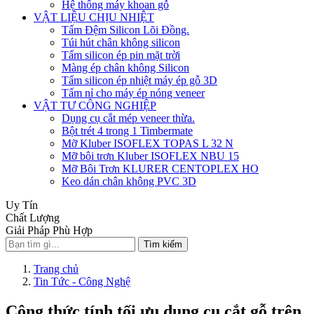
Hệ thống máy khoan gỗ
VẬT LIỆU CHỊU NHIỆT
Tấm Đệm Silicon Lõi Đồng.
Túi hút chân không silicon
Tấm silicon ép pin mặt trời
Màng ép chân không Silicon
Tấm silicon ép nhiệt máy ép gỗ 3D
Tấm nỉ cho máy ép nóng veneer
VẬT TƯ CÔNG NGHIỆP
Dụng cụ cắt mép veneer thừa.
Bột trét 4 trong 1 Timbermate
Mỡ Kluber ISOFLEX TOPAS L 32 N
Mỡ bôi trơn Kluber ISOFLEX NBU 15
Mỡ Bôi Trơn KLURER CENTOPLEX HO
Keo dán chân không PVC 3D
Uy Tín
Chất Lượng
Giải Pháp Phù Hợp
Tìm kiếm
Trang chủ
Tin Tức - Công Nghệ
Công thức tính tối ưu dụng cụ cắt gỗ trên