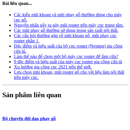
Bài liên quan...
Các kiểu mũi khoan và mũi phay gỗ thường dùng cho máy
cnc gỗ.
Nguyên nhân gây ra gãy mũi router trên máy cnc trung tâm.
Các mũi phay gỗ thường sử dụng trong sản xuất nội thất.
Các câu hỏi thường gặp về mũi khoan gỗ, mũi phay cnc
router phần 1.
Đặc điểm và hiệu suất của bộ cnc router (Nesting) gia công
cửa tủ.
Làm thế nào để chọn một bộ máy cnc router để làm cửa?
9 đặc điểm và hiệu suất của máy cnc router gia công cửa tủ
Xu hướng gia công cnc 2021 trên thế giới.
Lựa chọn mũi khoan, mũi router gỗ cho vật liệu làm nội thất
trên máy cnc.
Sản phẩm liên quan
Bộ chuyển đổi dao phay gỗ