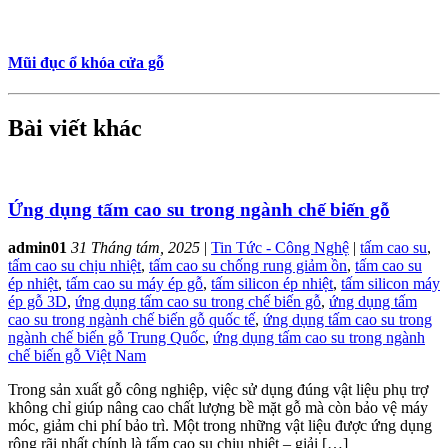
Mũi đục ổ khóa cửa gỗ
Bài viết khác
Ứng dụng tấm cao su trong ngành chế biến gỗ
admin01
31 Tháng tám, 2025
|
Tin Tức - Công Nghệ
|
tấm cao su
,
tấm cao su chịu nhiệt
,
tấm cao su chống rung giảm ồn
,
tấm cao su
ép nhiệt
,
tấm cao su máy ép gỗ
,
tấm silicon ép nhiệt
,
tấm silicon máy
ép gỗ 3D
,
ứng dụng tấm cao su trong chế biến gỗ
,
ứng dụng tấm
cao su trong ngành chế biến gỗ quốc tế
,
ứng dụng tấm cao su trong
ngành chế biến gỗ Trung Quốc
,
ứng dụng tấm cao su trong ngành
chế biến gỗ Việt Nam
Trong sản xuất gỗ công nghiệp, việc sử dụng đúng vật liệu phụ trợ
không chỉ giúp nâng cao chất lượng bề mặt gỗ mà còn bảo vệ máy
móc, giảm chi phí bảo trì. Một trong những vật liệu được ứng dụng
rộng rãi nhất chính là tấm cao su chịu nhiệt – giải […]