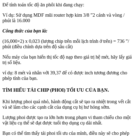
Để tính toán tốc độ ăn phôi khi đang chạy:
Ví dụ: Sử dụng MDF mũi router hợp kim 3/8 ”2 cánh và vòng /
phút là 16.000
Công thức của bạn là:
(16,000×2) x 0,023 (lượng chip trên mỗi lịch trình ở trên) = 736 ”/
phút (điều chỉnh dựa trên độ sâu cắt)
Nếu máy của bạn hiển thị tốc độ nạp theo giá trị hệ mét, hãy lấy giá
trị số liệu.
ví dụ: 8 mét và nhân với 39,37 để có được inch tương đương cho
phép tính của bạn.
TÌM HIỂU TẢI CHIP (PHOI) TỐI ƯU CỦA BẠN.
Khi lượng phoi quá nhỏ, hành động cắt sẽ tạo ra nhiệt trong vết cắt
và sẽ làm cho các cạnh cắt của dụng cụ bị hư hỏng sớm.
Lượng phoi được tạo ra lớn hơn trong phạm vi tham chiếu cho một
vật liệu cụ thể sẽ đạt được tuổi thọ dụng cụ dài nhất.
Bạn có thể tìm thấy tải phoi tối ưu của mình, điều này sẽ cho phép