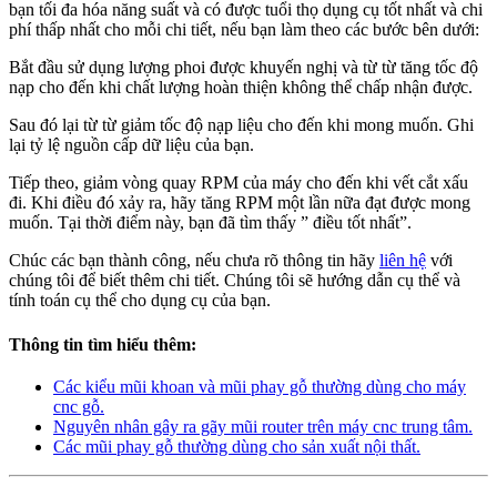
bạn tối đa hóa năng suất và có được tuổi thọ dụng cụ tốt nhất và chi
phí thấp nhất cho mỗi chi tiết, nếu bạn làm theo các bước bên dưới:
Bắt đầu sử dụng lượng phoi được khuyến nghị và từ từ tăng tốc độ
nạp cho đến khi chất lượng hoàn thiện không thể chấp nhận được.
Sau đó lại từ từ giảm tốc độ nạp liệu cho đến khi mong muốn. Ghi
lại tỷ lệ nguồn cấp dữ liệu của bạn.
Tiếp theo, giảm vòng quay RPM của máy cho đến khi vết cắt xấu
đi. Khi điều đó xảy ra, hãy tăng RPM một lần nữa đạt được mong
muốn. Tại thời điểm này, bạn đã tìm thấy ” điều tốt nhất”.
Chúc các bạn thành công, nếu chưa rõ thông tin hãy
liên hệ
với
chúng tôi để biết thêm chi tiết. Chúng tôi sẽ hướng dẫn cụ thể và
tính toán cụ thể cho dụng cụ của bạn.
Thông tin tìm hiểu thêm:
Các kiểu mũi khoan và mũi phay gỗ thường dùng cho máy
cnc gỗ.
Nguyên nhân gây ra gãy mũi router trên máy cnc trung tâm.
Các mũi phay gỗ thường dùng cho sản xuất nội thất.