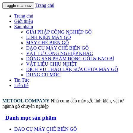
Trang chủ
Toggle mainnav
Trang chủ
Giới thiệu
Sản phẩm
GIẢI PHÁP CÔNG NGHIỆP GỖ
LINH KIỆN MÁY GỖ
MÁY CHẾ BIẾN GỖ
DAO CỤ MÁY CHẾ BIẾN GỖ
VẬT TƯ CÔNG NGHIỆP KHÁC
DÒNG SẢN PHẨM ĐÓNG GÓI & BAO BÌ
VẬT LIỆU CHỊU NHIỆT
DỊCH VỤ THÁO LẮP, SỮA CHỮA MÁY GỖ
DỤNG CỤ MỘC
Tin Tức
Liên hệ
METOOL COMPANY
Nhà cung cấp máy gỗ, linh kiện, vật tư
ngành gỗ chuyên nghiệp
Danh mục sản phẩm
DAO CỤ MÁY CHẾ BIẾN GỖ