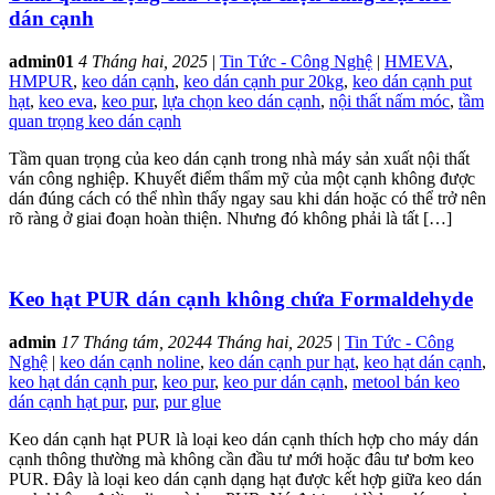
dán cạnh
admin01
4 Tháng hai, 2025
|
Tin Tức - Công Nghệ
|
HMEVA
,
HMPUR
,
keo dán cạnh
,
keo dán cạnh pur 20kg
,
keo dán cạnh put
hạt
,
keo eva
,
keo pur
,
lựa chọn keo dán cạnh
,
nội thất nấm móc
,
tầm
quan trọng keo dán cạnh
Tầm quan trọng của keo dán cạnh trong nhà máy sản xuất nội thất
ván công nghiệp. Khuyết điểm thẩm mỹ của một cạnh không được
dán đúng cách có thể nhìn thấy ngay sau khi dán hoặc có thể trở nên
rõ ràng ở giai đoạn hoàn thiện. Nhưng đó không phải là tất […]
Keo hạt PUR dán cạnh không chứa Formaldehyde
admin
17 Tháng tám, 2024
4 Tháng hai, 2025
|
Tin Tức - Công
Nghệ
|
keo dán cạnh noline
,
keo dán cạnh pur hạt
,
keo hạt dán cạnh
,
keo hạt dán cạnh pur
,
keo pur
,
keo pur dán cạnh
,
metool bán keo
dán cạnh hạt pur
,
pur
,
pur glue
Keo dán cạnh hạt PUR là loại keo dán cạnh thích hợp cho máy dán
cạnh thông thường mà không cần đầu tư mới hoặc đâu tư bơm keo
PUR. Đây là loại keo dán cạnh dạng hạt được kết hợp giữa keo dán