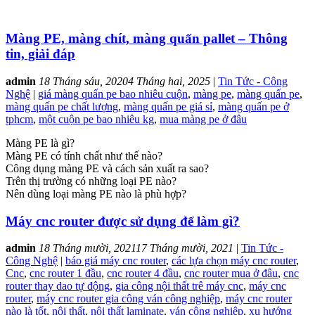
Màng PE, màng chít, màng quấn pallet – Thông
tin, giải đáp
admin
18 Tháng sáu, 2020
4 Tháng hai, 2025
|
Tin Tức - Công
Nghệ
|
giá màng quấn pe bao nhiêu cuộn
,
màng pe
,
màng quấn pe
,
màng quấn pe chất lượng
,
màng quấn pe giá sỉ
,
màng quấn pe ở
tphcm
,
một cuộn pe bao nhiêu kg
,
mua màng pe ở đâu
Màng PE là gì?
Màng PE có tính chất như thế nào?
Công dụng màng PE và cách sản xuất ra sao?
Trên thị trường có những loại PE nào?
Nên dùng loại màng PE nào là phù hợp?
Máy cnc router được sử dụng để làm gì?
admin
18 Tháng mười, 2021
17 Tháng mười, 2021
|
Tin Tức -
Công Nghệ
|
báo giá máy cnc router
,
các lựa chọn máy cnc router
,
Cnc
,
cnc router 1 đầu
,
cnc router 4 đầu
,
cnc router mua ở đâu
,
cnc
router thay dao tự động
,
gia công nội thất trê máy cnc
,
máy cnc
router
,
máy cnc router gia công ván công nghiệp
,
máy cnc router
nào là tốt
,
nội thất
,
nội thất laminate
,
ván công nghiệp
,
xu hướng