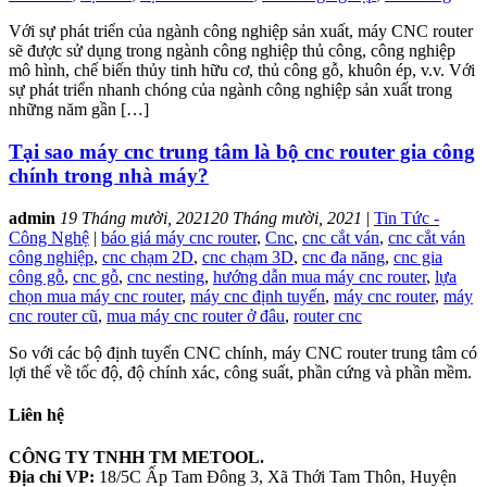
Với sự phát triển của ngành công nghiệp sản xuất, máy CNC router
sẽ được sử dụng trong ngành công nghiệp thủ công, công nghiệp
mô hình, chế biến thủy tinh hữu cơ, thủ công gỗ, khuôn ép, v.v. Với
sự phát triển nhanh chóng của ngành công nghiệp sản xuất trong
những năm gần […]
Tại sao máy cnc trung tâm là bộ cnc router gia công
chính trong nhà máy?
admin
19 Tháng mười, 2021
20 Tháng mười, 2021
|
Tin Tức -
Công Nghệ
|
báo giá máy cnc router
,
Cnc
,
cnc cắt ván
,
cnc cắt ván
công nghiệp
,
cnc chạm 2D
,
cnc chạm 3D
,
cnc đa năng
,
cnc gia
công gỗ
,
cnc gỗ
,
cnc nesting
,
hướng dẫn mua máy cnc router
,
lựa
chọn mua máy cnc router
,
máy cnc định tuyến
,
máy cnc router
,
máy
cnc router cũ
,
mua máy cnc router ở đâu
,
router cnc
So với các bộ định tuyến CNC chính, máy CNC router trung tâm có
lợi thế về tốc độ, độ chính xác, công suất, phần cứng và phần mềm.
Liên hệ
CÔNG TY TNHH TM METOOL.
Địa chỉ VP:
18/5C Ấp Tam Đông 3, Xã Thới Tam Thôn, Huyện