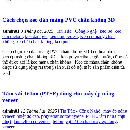
Cách chọn keo dán màng PVC chân không 3D
admin01
8 Tháng ba, 2025
|
Tin Tức - Công Nghệ
|
keo 3d
,
keo
dán metool
,
keo dán pvc
,
keo dán pvc 3d
,
Keo ép màng chân
không
,
keo hút chân không
,
keo pud
Cách chọn keo dán màng PVC chân không 3D Tên hóa học của
keo ép màng chân không 3D là keo polyurethane gốc nước, cũng có
thể được gọi là keo màng chân không . Keo ép màng chân không
được sử dụng rộng rãi trong sản xuất đồ nội thất, sản phẩm điện tử,
[…]
Tấm vải Teflon (PTFE) dùng cho máy ép nóng
veneer
admin01
12 Tháng hai, 2025
|
Tin Tức - Công Nghệ
|
máy ép nóng
veneer
,
nhiệt độ cao
,
polytetrafluoroethylene
,
PTFE
,
tấm nhựa chịu
nhiệt
,
tấm teflon ép veneer
,
teflon
,
vật tư tiêu hao máy ép nóng
,
veneer