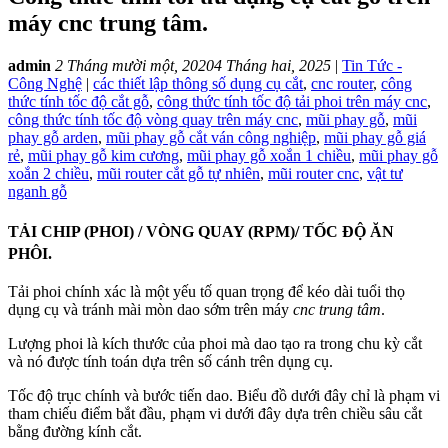
máy cnc trung tâm.
admin
2 Tháng mười một, 2020
4 Tháng hai, 2025
|
Tin Tức -
Công Nghệ
|
các thiết lập thông số dụng cụ cắt
,
cnc router
,
công
thức tính tốc độ cắt gỗ
,
công thức tính tốc độ tải phoi trên máy cnc
,
công thức tính tốc độ vòng quay trên máy cnc
,
mũi phay gỗ
,
mũi
phay gỗ arden
,
mũi phay gỗ cắt ván công nghiệp
,
mũi phay gỗ giá
rẻ
,
mũi phay gỗ kim cương
,
mũi phay gỗ xoắn 1 chiều
,
mũi phay gỗ
xoắn 2 chiều
,
mũi router cắt gỗ tự nhiên
,
mũi router cnc
,
vật tư
nganh gỗ
TẢI CHIP (PHOI) / VÒNG QUAY (RPM)/ TỐC ĐỘ ĂN
PHÔI.
Tải phoi chính xác là một yếu tố quan trọng để kéo dài tuổi thọ
dụng cụ và tránh mài mòn dao sớm trên máy
cnc trung tâm
.
Lượng phoi là kích thước của phoi mà dao tạo ra trong chu kỳ cắt
và nó được tính toán dựa trên số cánh trên dụng cụ.
Tốc độ trục chính và bước tiến dao. Biểu đồ dưới đây chỉ là phạm vi
tham chiếu điểm bắt đầu, phạm vi dưới đây dựa trên chiều sâu cắt
bằng đường kính cắt.