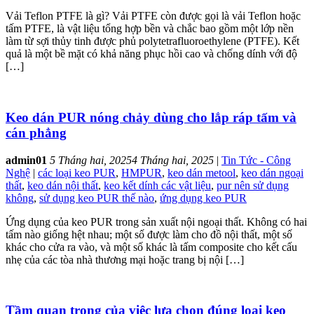
Vải Teflon PTFE là gì? Vải PTFE còn được gọi là vải Teflon hoặc
tấm PTFE, là vật liệu tổng hợp bền và chắc bao gồm một lớp nền
làm từ sợi thủy tinh được phủ polytetrafluoroethylene (PTFE). Kết
quả là một bề mặt có khả năng phục hồi cao và chống dính với độ
[…]
Keo dán PUR nóng chảy dùng cho lắp ráp tấm và
cán phẳng
admin01
5 Tháng hai, 2025
4 Tháng hai, 2025
|
Tin Tức - Công
Nghệ
|
các loại keo PUR
,
HMPUR
,
keo dán metool
,
keo dán ngoại
thất
,
keo dán nội thất
,
keo kết dính các vật liệu
,
pur nên sử dụng
không
,
sử dụng keo PUR thế nào
,
ứng dụng keo PUR
Ứng dụng của keo PUR trong sản xuất nội ngoại thất. Không có hai
tấm nào giống hệt nhau; một số được làm cho đồ nội thất, một số
khác cho cửa ra vào, và một số khác là tấm composite cho kết cấu
nhẹ của các tòa nhà thương mại hoặc trang bị nội […]
Tầm quan trọng của việc lựa chọn đúng loại keo